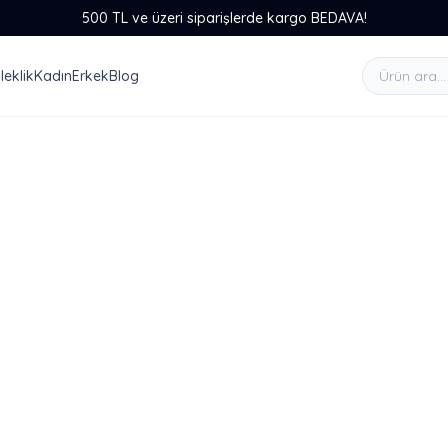
500 TL ve üzeri siparişlerde kargo BEDAVA!
leklik
Kadın
Erkek
Blog
Kadın
Erkek
o
açırma.