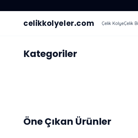
celikkolyeler.com
Çelik Kolye
Çelik Bi
Kategoriler
Çelik Kolye
Çelik Bileklik
500 TL üzeri karg
Öne Çıkan Ürünler
bedava
Sezonun en sevilen çelik takılarında fırsatı k